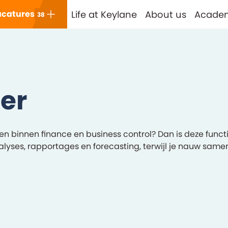
Life at Keylane
About us
Acade
catures
38
ler
kkelen binnen finance en business control? Dan is deze func
analyses, rapportages en forecasting, terwijl je nauw sam