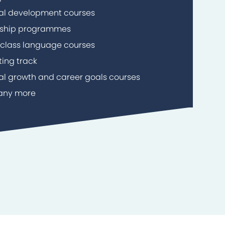
al development courses
rship programmes
n class language courses
ting track
al growth and career goals courses
any more