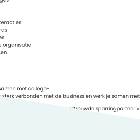
teracties
rds
es
 organisatie
sen
 samen met collega-
 ben je sterk verbonden met de business en werk je same
eratie en finance. Je bent een vertrouwde sparringpartne
enwerking, eigenaarschap en continue verbetering centr
Keylane te werken.