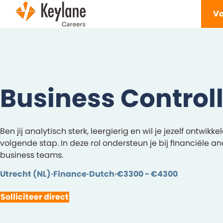
Navigatie overslaan
Va
Business Control
Ben jij analytisch sterk, leergierig en wil je jezelf ontwi
volgende stap. In deze rol ondersteun je bij financiële 
business teams.
Utrecht (NL)
Finance
Dutch
€3300 - €4300
Solliciteer direct