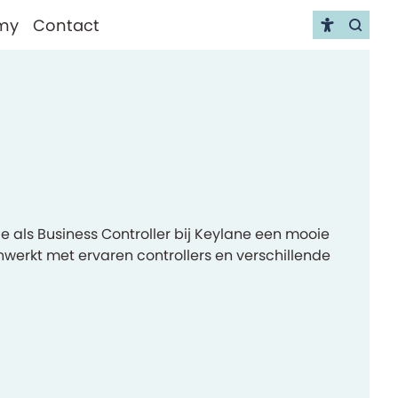
my
Contact
Go to
tie als Business Controller bij Keylane een mooie
enwerkt met ervaren controllers en verschillende