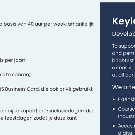
Key
 basis van 40 uur per week, afhankelijk
Develop
To suppor
and pensi
s per jaar;
brightest
extensive
ra te sparen;
at all car
We offe
S Business Card, die ook privé gebruikt
Extensi
Course
 bij te kopen) en 7 inclusiedagen, die
industr
e feestdagen zodat je deze kunt
Access
digital