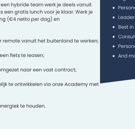
n een hybride team werk je deels vanuit
Person
s een gratis lunch voor je klaar. Werk je
Leade
ing (€4 netto per dag) en
Best i
Consul
remote vanuit het buitenland te werken;
Person
en fiets te leasen;
And m
 omgezet naar een vast contract;
nlijk te ontwikkelen via onze Academy met
energiek te houden.