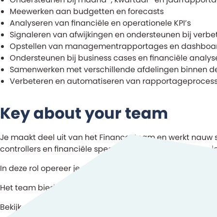
Meewerken aan budgetten en forecasts
Analyseren van financiële en operationele KPI’s
Signaleren van afwijkingen en ondersteunen bij verbe
Opstellen van managementrapportages en dashboa
Ondersteunen bij business cases en financiële analys
Samenwerken met verschillende afdelingen binnen de
Verbeteren en automatiseren van rapportageproces
Key about your team
Je maakt deel uit van het Finance-team en werkt nauw
controllers en financiële specialisten. Tegelijkertijd
In deze rol opereer je op het snijvlak van strategie, op
Het team biedt een dynamische werkomgeving waarin sam
Bekijk onze blogs en video’s om te zien hoe het is om bij 